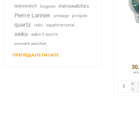
menswatches
ladyswatch
longines
Pierre Lannier
presage
prospex
quartz
rado
sapphirecrystal
seiko
seiko 5 sports
women's watches
ПРЕГЛЕДАЈТЕ ГИ СИТЕ
30
иск
i
h