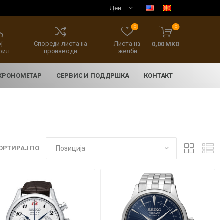
0
0
ј
Спореди листа на
Листа на
0,00 MKD
фил
производи
желби
 ХРОНОМЕТАР
СЕРВИС И ПОДДРШКА
КОНТАКТ
ОРТИРАЈ ПО
E
асовници
нски накит
SEIKO 5 SPORT
HERITAGE