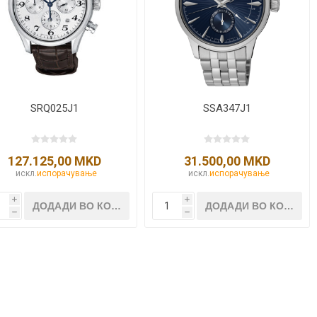
NQUEST
ELEGANCE
SRQ025J1
SSA347J1
127.125,00 MKD
31.500,00 MKD
искл.
испорачување
искл.
испорачување
i
i
h
h