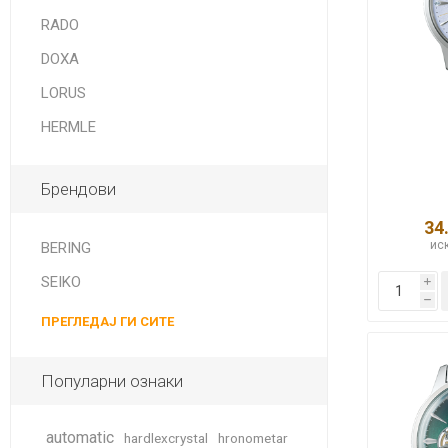
DANISH DESIGN
RADO
HERMLE
DOXA
BERING
LORUS
HERMLE
SEIKO 
SPIRIT
Брендови
34
иск
BERING
SEIKO
i
h
ПРЕГЛЕДАЈ ГИ СИТЕ
LA GRA
Популарни ознаки
automatic
hardlexcrystal
hronometar