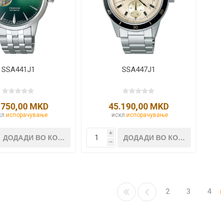
SSA441J1
SSA447J1
.750,00 MKD
45.190,00 MKD
л.
испорачување
искл.
испорачување
i
h
2
3
4