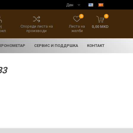
0
0
ј
Спореди листа на
Листа на
0,00 MKD
фил
производи
желби
 ХРОНОМЕТАР
СЕРВИС И ПОДДРШКА
КОНТАКТ
33
E
асовници
нски накит
SEIKO 5 SPORT
HERITAGE