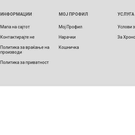
Lecaré
ИНФОРМАЦИИ
МОЈ ПРОФИЛ
УСЛУГА
Nova
Мапа на сајтот
Мој Профил
Услови 
Echo
Контактирајте не
Нарачки
За Хрон
Aura
5 CLASSIC
ОСТАНАТО
CONQUEST
HYDROCO
Политика за враќање на
Кошничка
Машки
производи
Женски
Политика за приватност
NDE CLASSIC
WATCHMAKING
SPORT
TRADITION