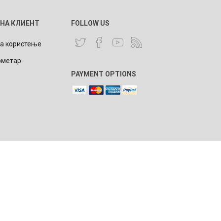
 НА КЛИЕНТ
FOLLOW US
за користење
ометар
NQUEST
ELEGANCE
PAYMENT OPTIONS