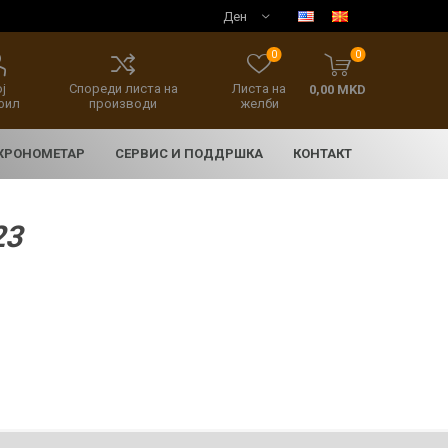
0
0
ј
Спореди листа на
Листа на
0,00 MKD
фил
производи
желби
 ХРОНОМЕТАР
СЕРВИС И ПОДДРШКА
КОНТАКТ
23
E
асовници
нски накит
SEIKO 5 SPORT
HERITAGE