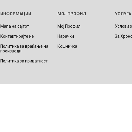
Lecaré
ИНФОРМАЦИИ
МОЈ ПРОФИЛ
УСЛУГА
Nova
Мапа на сајтот
Мој Профил
Услови 
Echo
Контактирајте не
Нарачки
За Хрон
Aura
5 CLASSIC
ОСТАНАТО
CONQUEST
HYDROCO
Политика за враќање на
Кошничка
Машки
производи
Женски
Политика за приватност
NDE CLASSIC
WATCHMAKING
SPORT
TRADITION