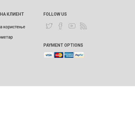
 НА КЛИЕНТ
FOLLOW US
за користење
ометар
NQUEST
ELEGANCE
PAYMENT OPTIONS