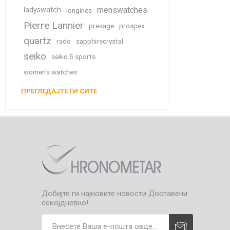
menswatches
ladyswatch
longines
Pierre Lannier
presage
prospex
quartz
rado
sapphirecrystal
seiko
seiko 5 sports
women's watches
ПРЕГЛЕДАЈТЕ ГИ СИТЕ
Добијте ги најновите новости
Доставени
секојдневно!