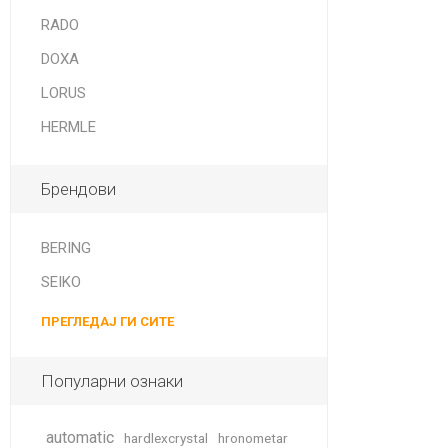
DANISH DESIGN
RADO
HERMLE
DOXA
BERING
LORUS
HERMLE
SEIKO 
SPIRIT
Брендови
BERING
SEIKO
ПРЕГЛЕДАЈ ГИ СИТЕ
LA GRA
Популарни ознаки
automatic
hardlexcrystal
hronometar