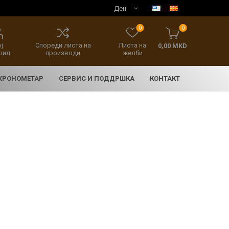
0
0
ј
Спореди листа на
Листа на
0,00 MKD
фил
производи
желби
 ХРОНОМЕТАР
СЕРВИС И ПОДДРШКА
КОНТАКТ
E
асовници
нски накит
SEIKO 5 SPORT
HERITAGE