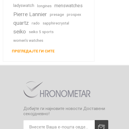
menswatches
ladyswatch
longines
Pierre Lannier
presage
prospex
quartz
rado
sapphirecrystal
seiko
seiko 5 sports
women's watches
ПРЕГЛЕДАЈТЕ ГИ СИТЕ
Добијте ги најновите новости
Доставени
секојдневно!