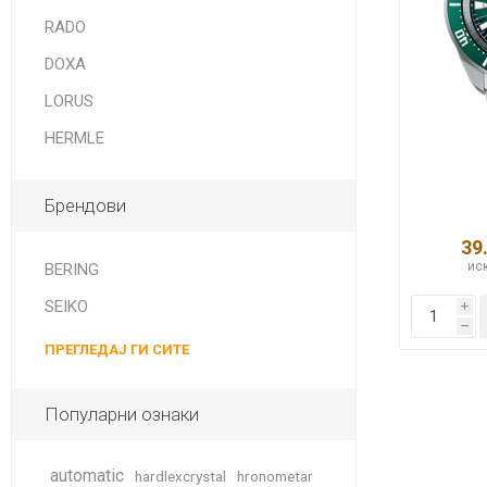
DANISH DESIGN
RADO
HERMLE
DOXA
BERING
LORUS
HERMLE
SEIKO 
SPIRIT
Брендови
39
иск
BERING
SEIKO
i
h
ПРЕГЛЕДАЈ ГИ СИТЕ
LA GRA
Популарни ознаки
automatic
hardlexcrystal
hronometar