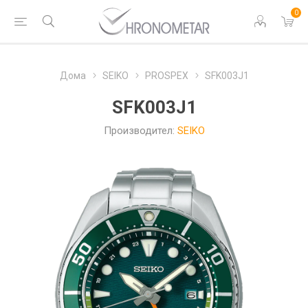
0
Дома
SEIKO
PROSPEX
SFK003J1
SFK003J1
Производител:
SEIKO