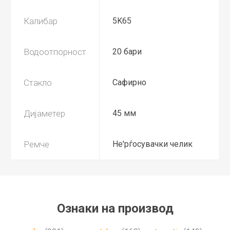
Калибар
5K65
Водоотпорност
20 бари
Стакло
Сафирно
Дијаметер
45 мм
Ремче
Не'рѓосувачки челик
Ознаки на производ