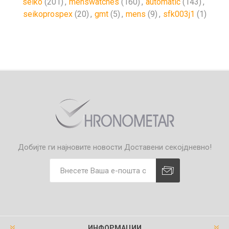
seiko
(201)
,
menswatches
(160)
,
automatic
(143)
,
seikoprospex
(20)
,
gmt
(5)
,
mens
(9)
,
sfk003j1
(1)
Добијте ги најновите новости
Доставени секојдневно!
ИНФОРМАЦИИ