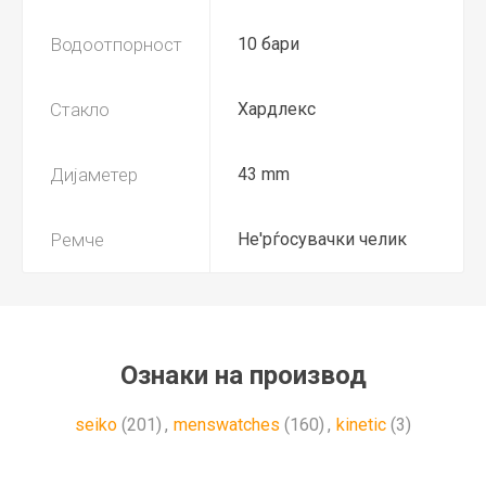
Водоотпорност
10 бари
Стакло
Хардлекс
Дијаметер
43 mm
Ремче
Не'рѓосувачки челик
Ознаки на производ
seiko
(201)
,
menswatches
(160)
,
kinetic
(3)