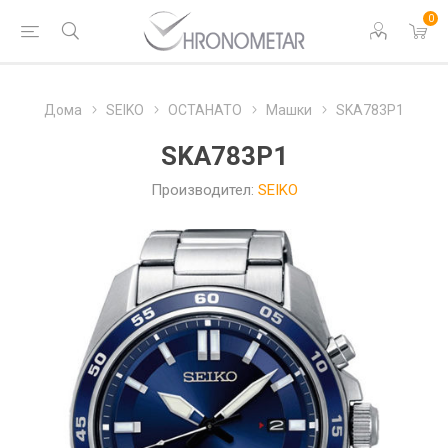
0
Дома
SEIKO
ОСТАНАТО
Машки
SKA783P1
SKA783P1
Производител:
SEIKO