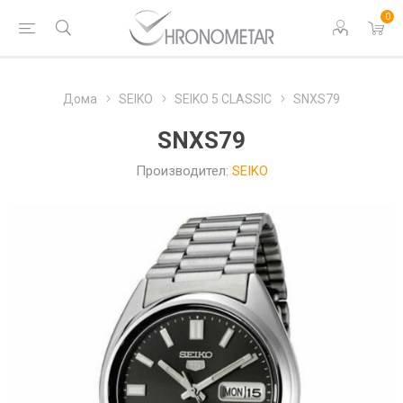
0
Дома
SEIKO
SEIKO 5 CLASSIC
SNXS79
SNXS79
Производител:
SEIKO