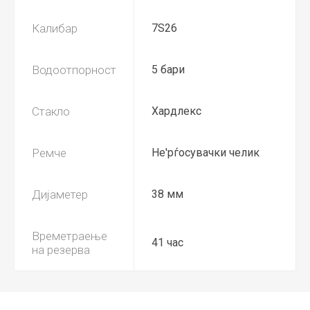
Калибар
7S26
Водоотпорност
5 бари
Стакло
Хардлекс
Ремче
Не'рѓосувачки челик
Дијаметер
38 мм
Времетраење
41 час
на резерва