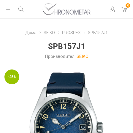
0
Дома
SEIKO
PROSPEX
SPB157J1
SPB157J1
Производител:
SEIKO
-25%