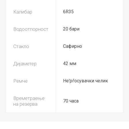
Калибар
6R35
Водоотпорност
20 бари
Стакло
Сафирно
Дијаметер
42 мм
Ремче
Не'рѓосувачки челик
Времетраење
70 часа
на резерва