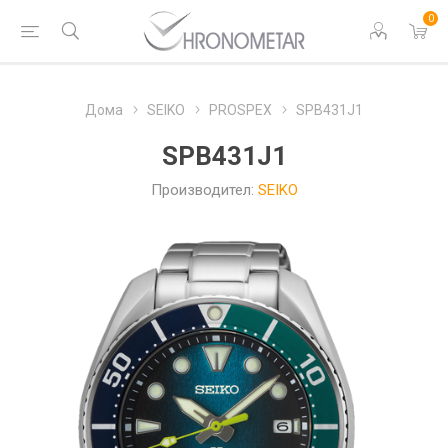
0
Дома
SEIKO
PROSPEX
SPB431J1
SPB431J1
Производител:
SEIKO