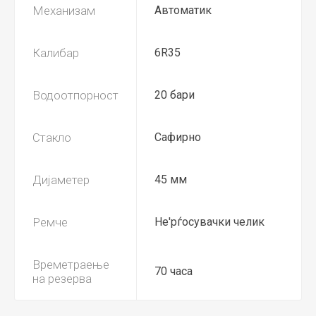
Механизам
Автоматик
Калибар
6R35
Водоотпорност
20 бари
Стакло
Сафирно
Дијаметер
45 мм
Ремче
Не'рѓосувачки челик
Времетраење
70 часа
на резерва