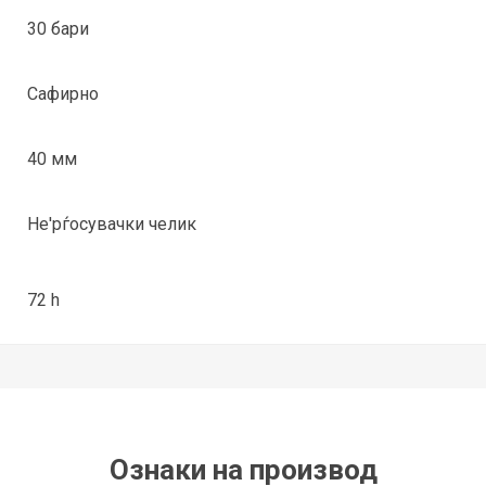
30 бари
Сафирно
40 мм
Не'рѓосувачки челик
72 h
Ознаки на производ