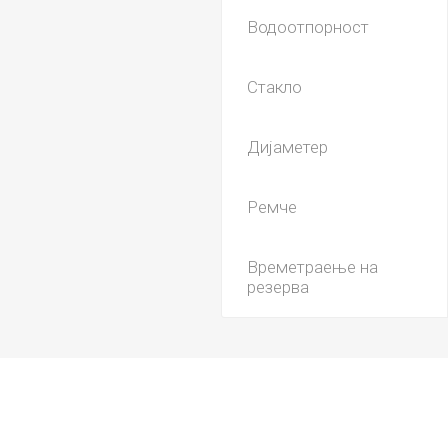
Водоотпорност
Стакло
Дијаметер
Ремче
Времетраење на
резерва