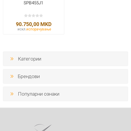
SPB455J1
90.750,00 MKD
искл.
испорачување
Категории
Брендови
Популарни ознаки