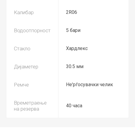
Калибар
2R06
Водоотпорност
5 бари
Стакло
Хардлекс
Дијаметер
30.5 мм
Ремче
Не'рѓосувачки челик
Времетраење
40 часа
на резерва