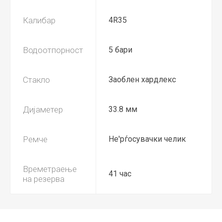
Калибар
4R35
Водоотпорност
5 бари
Стакло
Заоблен хардлекс
Дијаметер
33.8 мм
Ремче
Не'рѓосувачки челик
Времетраење
41 час
на резерва