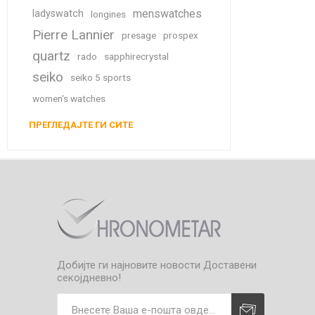
menswatches
ladyswatch
longines
Pierre Lannier
presage
prospex
quartz
rado
sapphirecrystal
seiko
seiko 5 sports
women's watches
ПРЕГЛЕДАЈТЕ ГИ СИТЕ
Добијте ги најновите новости
Доставени
секојдневно!