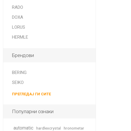
DANISH DESIGN
RADO
HERMLE
DOXA
BERING
LORUS
HERMLE
SEIKO 
SPIRIT
Брендови
BERING
SEIKO
ПРЕГЛЕДАЈ ГИ СИТЕ
LA GRA
Популарни ознаки
automatic
hardlexcrystal
hronometar