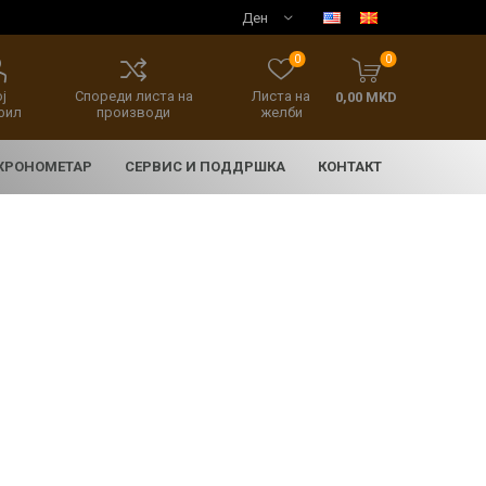
0
0
ј
Спореди листа на
Листа на
0,00 MKD
фил
производи
желби
 ХРОНОМЕТАР
СЕРВИС И ПОДДРШКА
КОНТАКТ
E
асовници
нски накит
SEIKO 5 SPORT
HERITAGE