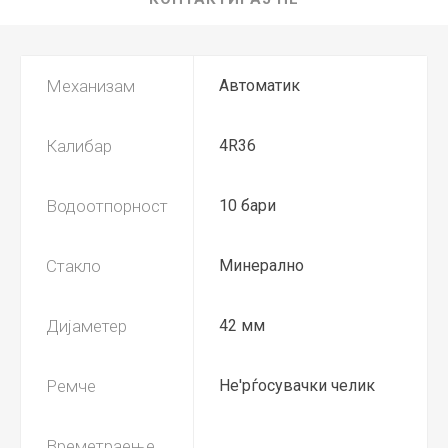
Механизам
Автоматик
Калибар
4R36
Водоотпорност
10 бари
Стакло
Минерално
Дијаметер
42 мм
Ремче
Не'рѓосувачки челик
Времетраење