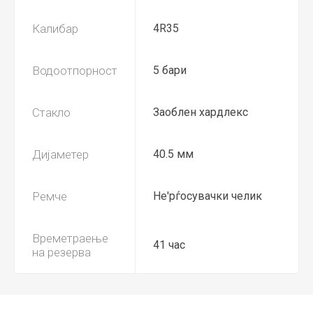
Калибар
4R35
Водоотпорност
5 бари
Стакло
Заоблен хардлекс
Дијаметер
40.5 мм
Ремче
Не'рѓосувачки челик
Времетраење
41 час
на резерва