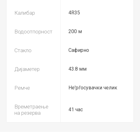
Калибар
4R35
Водоотпорност
200 м
Стакло
Сафирно
Дијаметер
43.8 мм
Ремче
Не'рѓосувачки челик
Времетраење
41 час
на резерва