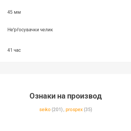
45 мм
Не'рѓосувачки челик
41 час
Ознаки на производ
seiko
(201)
,
prospex
(35)