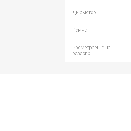
Дијаметер
Ремче
Времетраење на
резерва