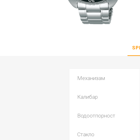
DANISH DESIGN
HERMLE
BERING
SEIKO 
SPIRIT
SP
Механизам
Калибар
LA GRA
Водоотпорност
Стакло