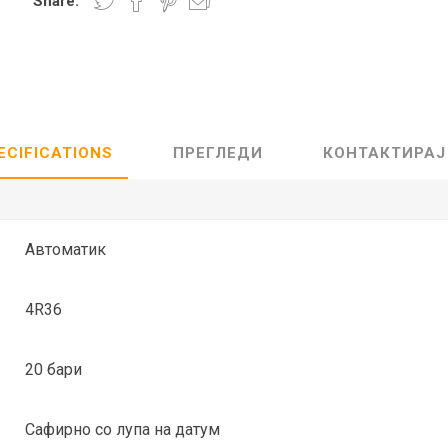
Share:
Lecaré
Nova
Echo
Aura
5 CLASSIC
ОСТАНАТО
CONQUEST
HYDROCO
ECIFICATIONS
ПРЕГЛЕДИ
КОНТАКТИРАЈ
Машки
Женски
Автоматик
4R36
NDE CLASSIC
WATCHMAKING
SPORT
TRADITION
20 бари
Сафирно со лупа на датум