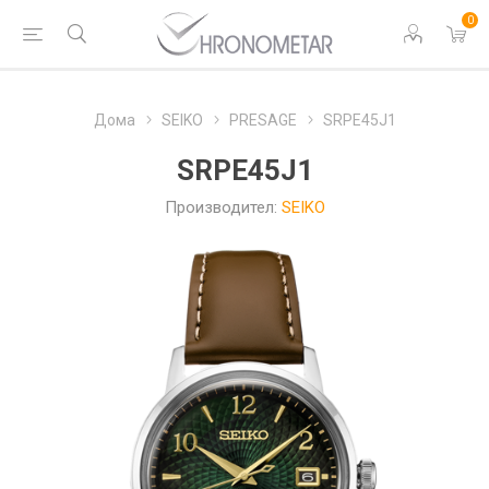
0
Дома
SEIKO
PRESAGE
SRPE45J1
SRPE45J1
Производител:
SEIKO