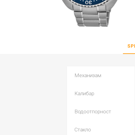
DANISH DESIGN
HERMLE
BERING
SEIKO 
SPIRIT
SP
Механизам
Калибар
LA GRA
Водоотпорност
Стакло