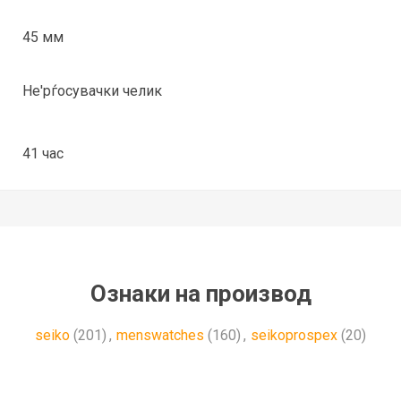
45 мм
Не'рѓосувачки челик
41 час
Ознаки на производ
seiko
(201)
,
menswatches
(160)
,
seikoprospex
(20)