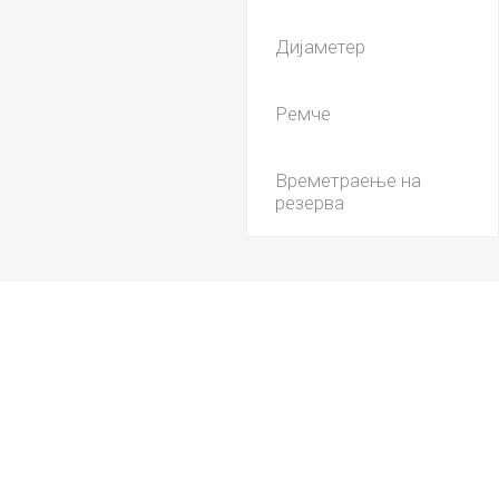
Дијаметер
Ремче
Времетраење на
резерва