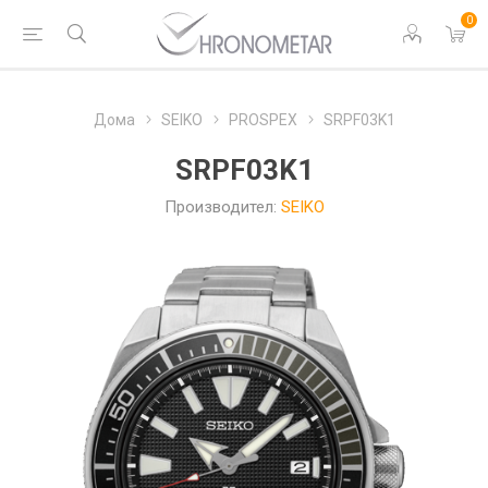
0
Дома
SEIKO
PROSPEX
SRPF03K1
SRPF03K1
Производител:
SEIKO