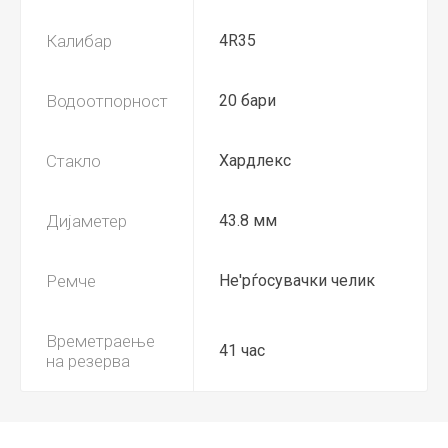
Калибар
4R35
Водоотпорност
20 бари
Стакло
Хардлекс
Дијаметер
43.8 мм
Ремче
Не'рѓосувачки челик
Времетраење
41 час
на резерва