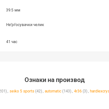
39.5 мм
Не'рѓосувачки челик
41 час
Ознаки на производ
201)
,
seiko 5 sports
(42)
,
automatic
(143)
,
4r36
(3)
,
hardlexcrys