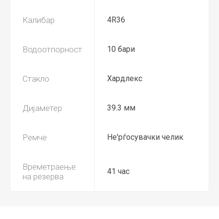
Калибар
4R36
Водоотпорност
10 бари
Стакло
Хардлекс
Дијаметер
39.3 мм
Ремче
Не'рѓосувачки челик
Времетраење
41 час
на резерва