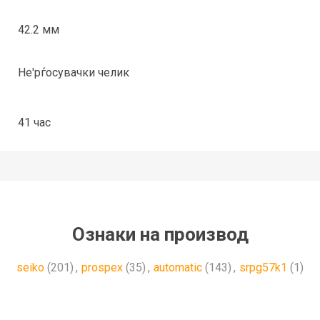
42.2 мм
Не'рѓосувачки челик
41 час
Ознаки на производ
seiko
(201)
,
prospex
(35)
,
automatic
(143)
,
srpg57k1
(1)