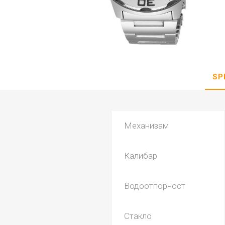
DANISH DESIGN
HERMLE
BERING
SEIKO 
SPIRIT
SP
Механизам
Калибар
LA GRA
Водоотпорност
Стакло