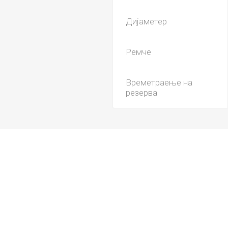
Дијаметер
Ремче
Времетраење на
резерва