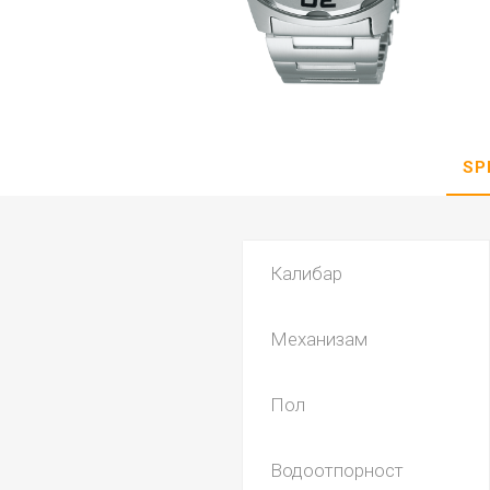
DANISH DESIGN
HERMLE
BERING
SEIKO 
SPIRIT
SP
Калибар
Механизам
LA GRA
Пол
Водоотпорност