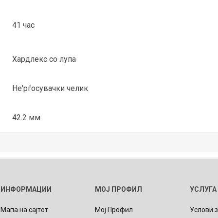
41 час
Хардлекс со лупа
Не'рѓосувачки челик
42.2 мм
ИНФОРМАЦИИ
МОЈ ПРОФИЛ
УСЛУГА
Мапа на сајтот
Мој Профил
Услови 