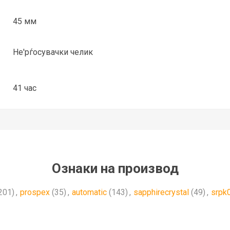
45 мм
Не'рѓосувачки челик
41 час
Ознаки на производ
201)
,
prospex
(35)
,
automatic
(143)
,
sapphirecrystal
(49)
,
srpk