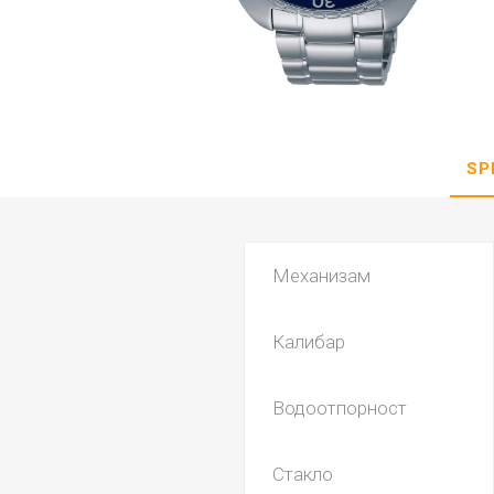
DANISH DESIGN
HERMLE
BERING
SEIKO 
SPIRIT
SP
Механизам
Калибар
LA GRA
Водоотпорност
Стакло