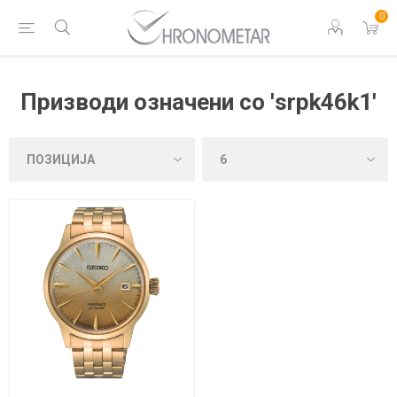
0
Призводи означени со 'srpk46k1'