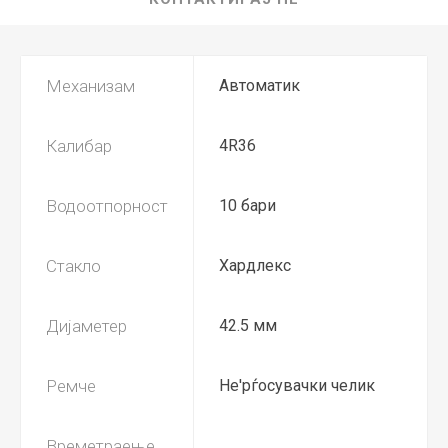
Механизам
Автоматик
Калибар
4R36
Водоотпорност
10 бари
Стакло
Хардлекс
Дијаметер
42.5 мм
Ремче
Не'рѓосувачки челик
Времетраење