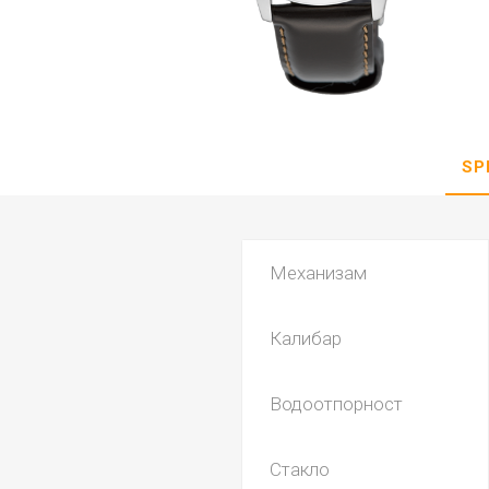
DANISH DESIGN
HERMLE
BERING
SEIKO 
SPIRIT
SP
Механизам
Калибар
LA GRA
Водоотпорност
Стакло