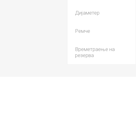
Дијаметер
Ремче
Времетраење на
резерва