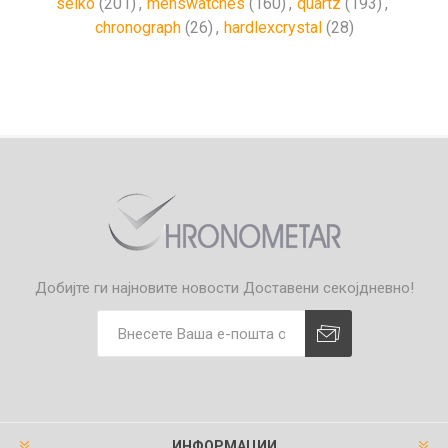
seiko
(201)
,
menswatches
(160)
,
quartz
(193)
,
chronograph
(26)
,
hardlexcrystal
(28)
Добијте ги најновите новости
Доставени секојдневно!
ИНФОРМАЦИИ