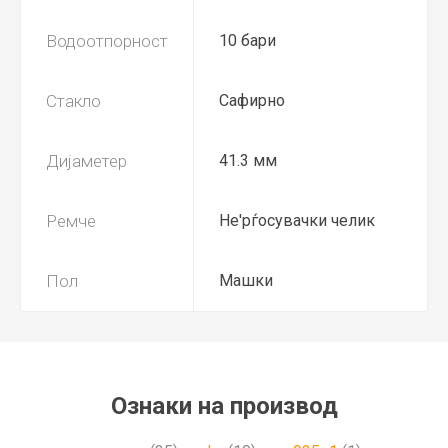
Водоотпорност
10 бари
Стакло
Сафирно
Дијаметер
41.3 мм
Ремче
Не'рѓосувачки челик
Пол
Машки
Ознаки на производ