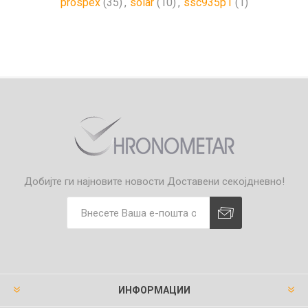
prospex
(35)
,
solar
(10)
,
ssc935p1
(1)
Добијте ги најновите новости
Доставени секојдневно!
ИНФОРМАЦИИ