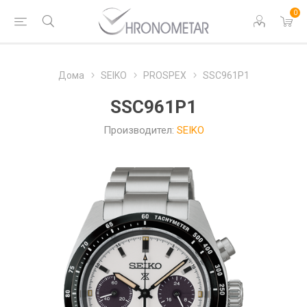
0
Дома
SEIKO
PROSPEX
SSC961P1
SSC961P1
Производител:
SEIKO