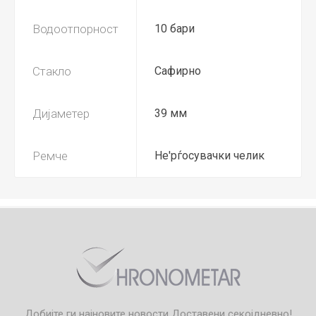
Водоотпорност
10 бари
Стакло
Сафирно
Дијаметер
39 мм
Ремче
Не'рѓосувачки челик
Добијте ги најновите новости
Доставени секојдневно!