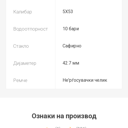
Калибар
5X53
Водоотпорност
10 бари
Стакло
Сафирно
Дијаметер
42.7 мм
Ремче
Не'рѓосувачки челик
Ознаки на производ