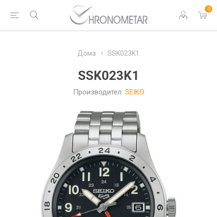
0
Дома
SSK023K1
SSK023K1
Производител:
SEIKO