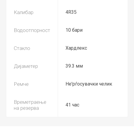
Калибар
4R35
Водоотпорност
10 бари
Стакло
Хардлекс
Дијаметер
39.3 мм
Ремче
Не'рѓосувачки челик
Времетраење
41 час
на резерва