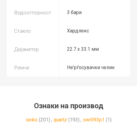
Водоотпорност
3 бари
Стакло
Хардлекс
Дијаметер
22.7 x 33.1 мм
Ремче
Не'рѓосувачки челик
Ознаки на производ
seiko
(201)
,
quartz
(193)
,
swr093p1
(1)