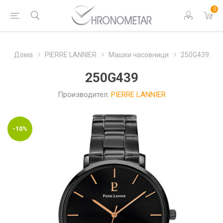
0
Дома
PIERRE LANNIER
Машки часовници
250G439
250G439
Производител:
PIERRE LANNIER
-10%