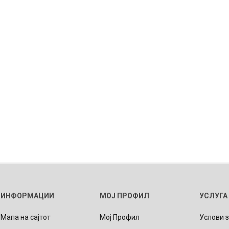
ИНФОРМАЦИИ
МОЈ ПРОФИЛ
УСЛУГА
Мапа на сајтот
Мој Профил
Услови 