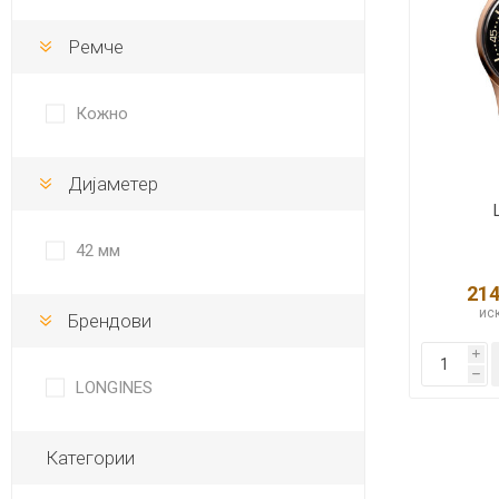
DANISH DESIGN
Ремче
HERMLE
BERING
Кожно
SEIKO 
SPIRIT
Дијаметер
42 мм
214
иск
Брендови
i
LA GRA
h
LONGINES
Категории