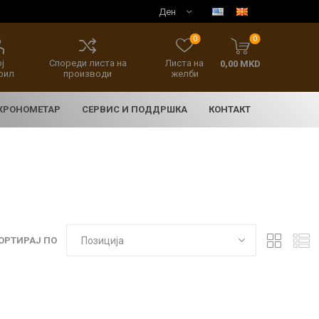
0
0
ј
Спореди листа на
Листа на
0,00 MKD
фил
производи
желби
 ХРОНОМЕТАР
СЕРВИС И ПОДДРШКА
КОНТАКТ
ОРТИРАЈ ПО
E
асовници
нски накит
SEIKO 5 SPORT
HERITAGE