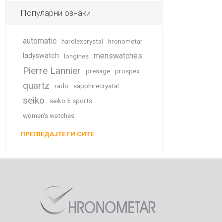
Популарни ознаки
automatic
hardlexcrystal
hronometar
menswatches
ladyswatch
longines
Pierre Lannier
presage
prospex
quartz
rado
sapphirecrystal
seiko
seiko 5 sports
women's watches
ПРЕГЛЕДАЈТЕ ГИ СИТЕ