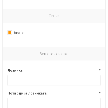
Опции
Билтен
Вашата лозинка
Лозинка:
*
Потврди ја лозинката:
*