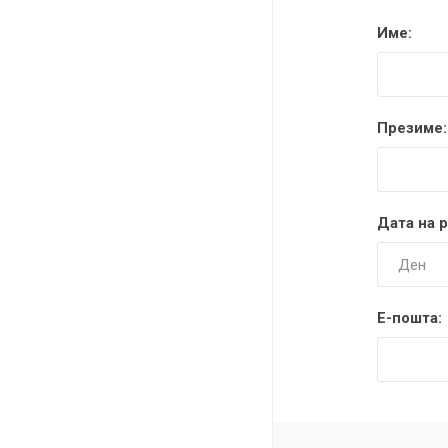
DANISH DESIGN
Име:
HERMLE
BERING
Презиме:
SEIKO 
SPIRIT
Дата на 
Е-пошта:
LA GRA