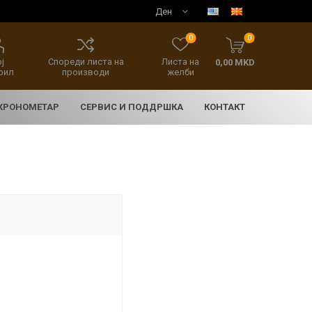
0
0
ј
Спореди листа на
Листа на
0,00 MKD
фил
производи
желби
 ХРОНОМЕТАР
СЕРВИС И ПОДДРШКА
КОНТАКТ
E
асовници
нски накит
SEIKO 5 SPORT
HERITAGE