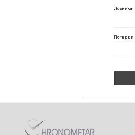
Лозинка:
Потврди ј