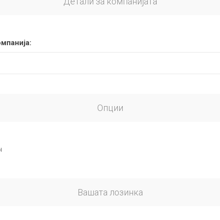
Детали за компанијата
омпанија:
Опции
н
Вашата лозинка