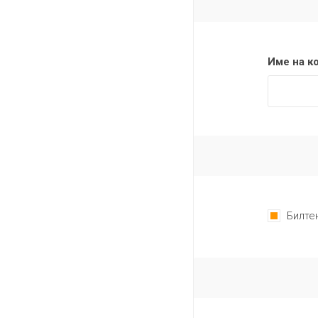
Име на к
Билте