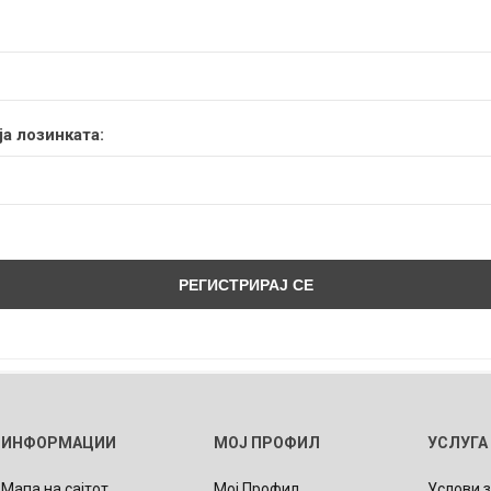
а лозинката:
ИНФОРМАЦИИ
МОЈ ПРОФИЛ
УСЛУГА
Мапа на сајтот
Мој Профил
Услови 