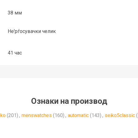
38 мм
Не'рѓосувачки челик
41 час
Ознаки на производ
iko
(201)
,
menswatches
(160)
,
automatic
(143)
,
seiko5classic