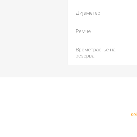
Дијаметер
Ремче
Времетраење на
резерва
se