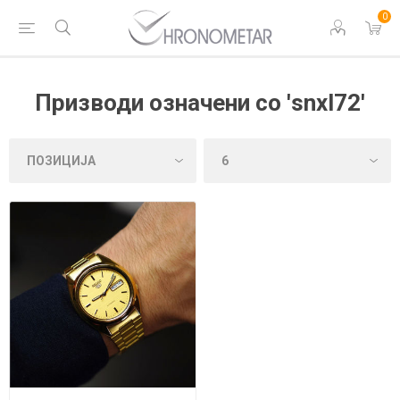
0
Призводи означени со 'snxl72'