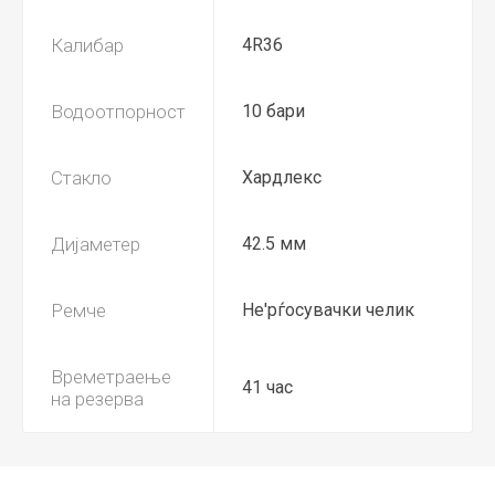
Калибар
4R36
Водоотпорност
10 бари
Стакло
Хардлекс
Дијаметер
42.5 мм
Ремче
Не'рѓосувачки челик
Времетраење
41 час
на резерва