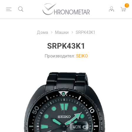
0
Дома
Машки
SRPK43K1
SRPK43K1
Производител:
SEIKO