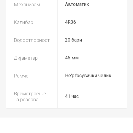
Механизам
Автоматик
Калибар
4R36
Водоотпорност
20 бари
Дијаметер
45 мм
Ремче
Не'рѓосувачки челик
Времетраење
41 час
на резерва