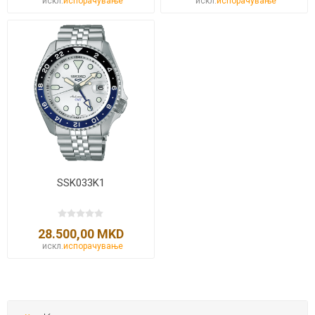
искл.
испорачување
искл.
испорачување
SSK033K1
28.500,00 MKD
искл.
испорачување