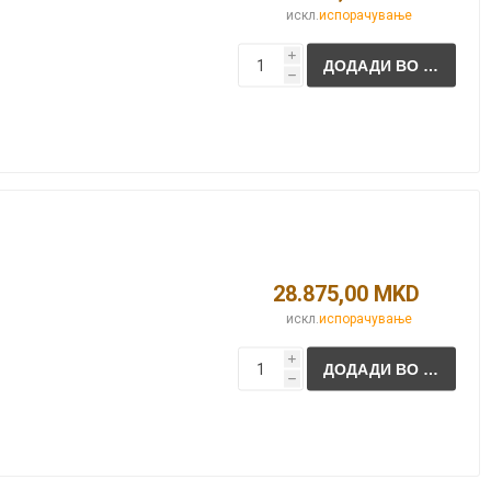
искл.
испорачување
i
h
NQUEST
ELEGANCE
28.875,00 MKD
искл.
испорачување
i
h