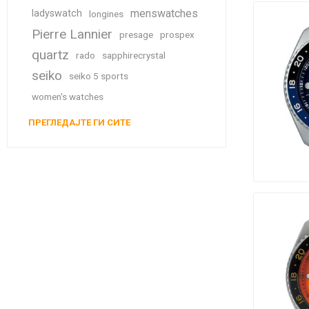
menswatches
ladyswatch
longines
Pierre Lannier
presage
prospex
quartz
rado
sapphirecrystal
seiko
seiko 5 sports
women's watches
ПРЕГЛЕДАЈТЕ ГИ СИТЕ