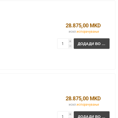
28.875,00 MKD
искл.
испорачување
i
h
28.875,00 MKD
искл.
испорачување
i