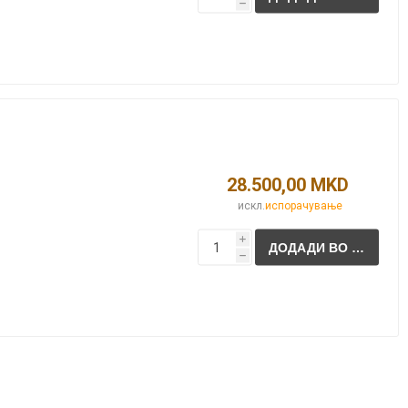
h
28.500,00 MKD
искл.
испорачување
i
h