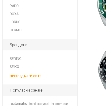
DANISH DESIGN
RADO
HERMLE
DOXA
BERING
LORUS
HERMLE
SEIKO 
SPIRIT
Брендови
BERING
SEIKO
ПРЕГЛЕДАЈ ГИ СИТЕ
LA GRA
Популарни ознаки
automatic
hardlexcrystal
hronometar